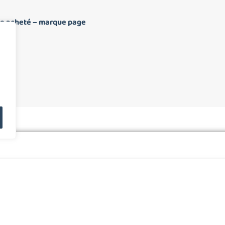
vre acheté – marque page
RITERES QUALIOPI
MON LIVRE
CONTACT
LE BLOG