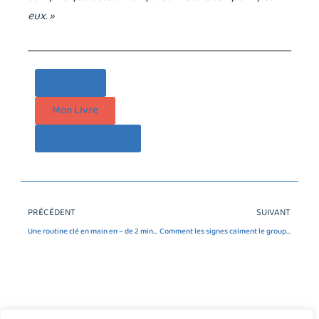
eux. »
Contact
Mon LIvre
Les Formations
PRÉCÉDENT
SUIVANT
Une routine clé en main en – de 2 minutes ⏱️
Comment les signes calment le groupe en 30 secondes