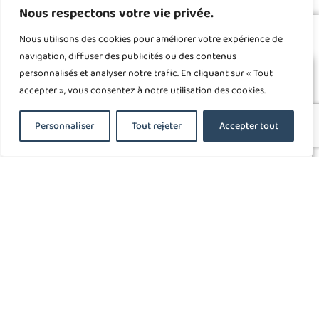
Nous respectons votre vie privée.
Nous utilisons des cookies pour améliorer votre expérience de
navigation, diffuser des publicités ou des contenus
Mes Partenaires :
personnalisés et analyser notre trafic. En cliquant sur « Tout
accepter », vous consentez à notre utilisation des cookies.
Personnaliser
Tout rejeter
Accepter tout
Florence
© 2026,L'atelier des
DAVROUT
signes, Tous droits
Tél :
réservés
07.81.72.01.20
Mentions légales
Notre
E-Mail :
chaine
Florence
Youtube