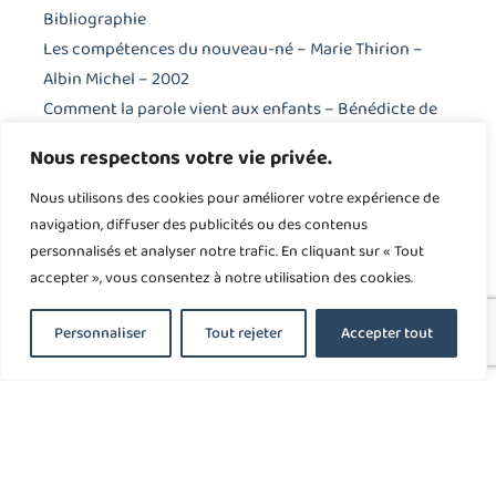
Bibliographie
Les compétences du nouveau-né – Marie Thirion –
Albin Michel – 2002
Comment la parole vient aux enfants – Bénédicte de
Boysson-Bardies – Ed. Odile Jacob – 2004
Nous respectons votre vie privée.
Tout est langage – Françoise Dolto – Ed. le livre de
Poche – 1989
Nous utilisons des cookies pour améliorer votre expérience de
navigation, diffuser des publicités ou des contenus
personnalisés et analyser notre trafic. En cliquant sur « Tout
accepter », vous consentez à notre utilisation des cookies.
Contact
Personnaliser
Tout rejeter
Accepter tout
Mon LIvre
Les Formations
PRÉCÉDENT
SUIVANT