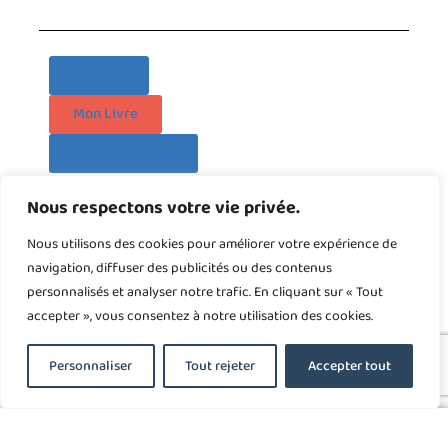
Contact
Mon LIvre
Les Formations
Nous respectons votre vie privée.
PRÉCÉDENT
SUIVANT
Nous utilisons des cookies pour améliorer votre expérience de
Un petit rappel avant la fin de l’année… financements de vos formations
Comment l’enfant apprend-il à parler ?
navigation, diffuser des publicités ou des contenus
personnalisés et analyser notre trafic. En cliquant sur « Tout
accepter », vous consentez à notre utilisation des cookies.
Personnaliser
Tout rejeter
Accepter tout